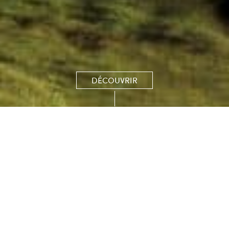
DÉCOUVRIR
Le Parcours des Étoiles
De nuit, le Parcours des Étoiles
pour
s’illumine
procurer des sensations jamais ressenties.
Cette possibilité de jouer au golf la nuit
est
.
unique en Europe