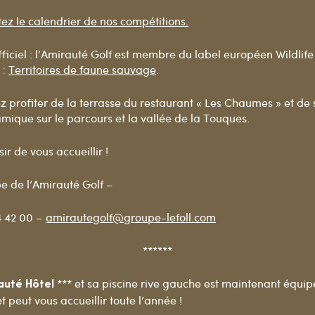
ez le calendrier de nos compétitions.
fficiel : l’Amirauté Golf est membre du label européen Wildlife
 :
Territoires de faune sauvage
.
z profiter de la terrasse du restaurant « Les Chaumes » et de
ique sur le parcours et la vallée de la Touques.
sir de vous accueillir !
e de l’Amirauté Golf –
4 42 00 –
amirautegolf@groupe-lefoll.com
******
Bienvenue à l’Amiraut
*** et sa piscine rive gauche est maintenant équip
auté Hôtel
 peut vous accueillir toute l’année !