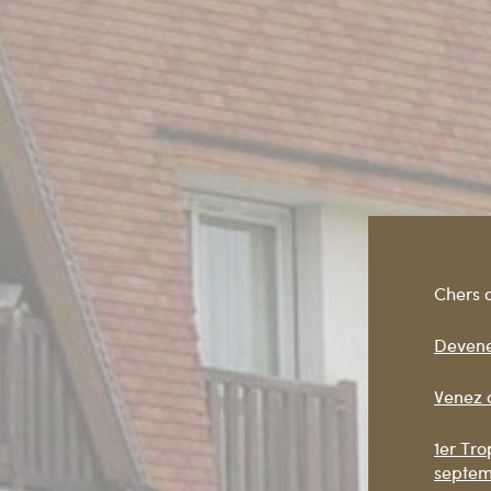
Chers c
Devene
Venez c
1
er
Trop
septem