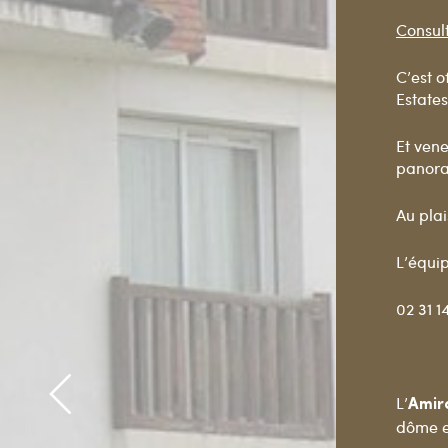
Consult
C’est o
Estates
Et vene
panoram
Au plai
L’équip
02 31 1
Précédent
L’
Amir
dôme et