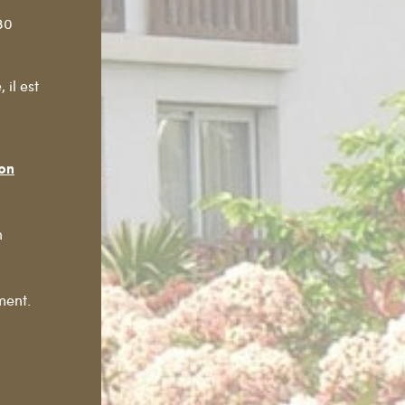
30
il est
non
n
ment.