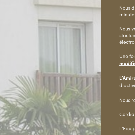
Nous d
minutes
Nous vo
stricte
électr
Une foi
modifi
L’Amir
d’activ
Nous re
Cordia
L’Equip